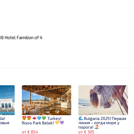
8 Hotel Familion of 4
da!
Turkey!
Bulgaria 2025! Первая
новые
линия – когда море у
Rixos Park Belek!
я
порога!
от € 854
от € 305