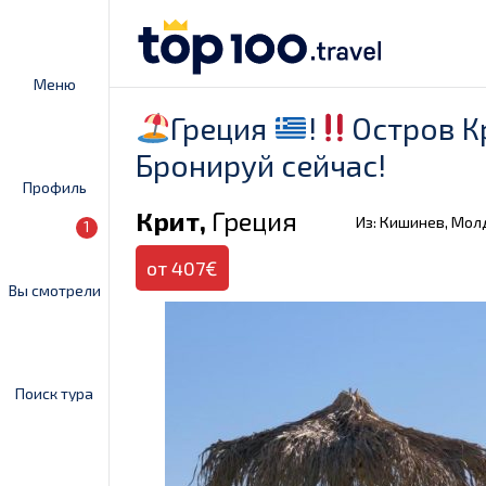
Меню
Греция
!
Остров К
Бронируй сейчас!
Профиль
Крит,
Греция
Из: Кишинев, Мол
1
от 407€
Вы смотрели
Поиск тура