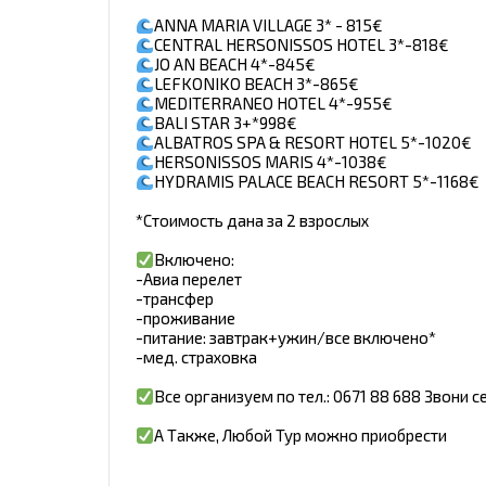
ANNA MARIA VILLAGE 3* - 815€
CENTRAL HERSONISSOS HOTEL 3*-818€
JO AN BEACH 4*-845€
LEFKONIKO BEACH 3*-865€
MEDITERRANEO HOTEL 4*-955€
BALI STAR 3+*998€
ALBATROS SPA & RESORT HOTEL 5*-1020€
HERSONISSOS MARIS 4*-1038€
HYDRAMIS PALACE BEACH RESORT 5*-1168€
*Стоимость дана за 2 взрослых
Включено:
-Авиа перелет
-трансфер
-проживание
-питание: завтрак+ужин/все включено*
-мед. страховка
Все организуем по тел.: 0671 88 688 Звони с
А Также, Любой Тур можно приобрести