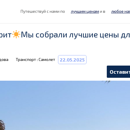
Путешествуй с нами по
лучшим ценам
и в
любое на
рит
Мы собрали лучшие цены дл
дова
Транспорт : Самолет
22.05.2025
Оставит