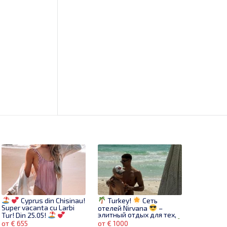
Cyprus din Chisinau!
Turkey!
Сеть
Super vacanta cu Larbi
отелей Nirvana
–
Tur! Din 25.05!
элитный отдых для тех,
кто выбирает лучшее!
от € 655
от € 1000