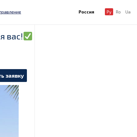
правление
Россия
Ру
Ro
Ua
я вас!
ь заявку