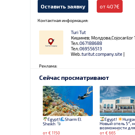
Оставить заявку
от 407€
Контактная информация:
Turi Tut
Кишинев; Молдова,Cojocarilor 1
Тел.:
067188688
Тел.:
069556513
Web.:
turitut.company.site
|
Реклама:
Сейчас просматривают
Egypt!
Sharm El
Egypt!
Hurga
Новый отель 5*, 
Sheikh
возможности дл
отдыха!
от € 1150
от € 665