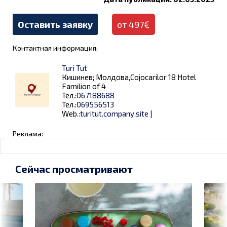
Оставить заявку
от 497€
Контактная информация:
Turi Tut
Кишинев; Молдова,Cojocarilor 18 Hotel
Familion of 4
Тел.:
067188688
Тел.:
069556513
Web.:
turitut.company.site
|
Реклама:
Сейчас просматривают