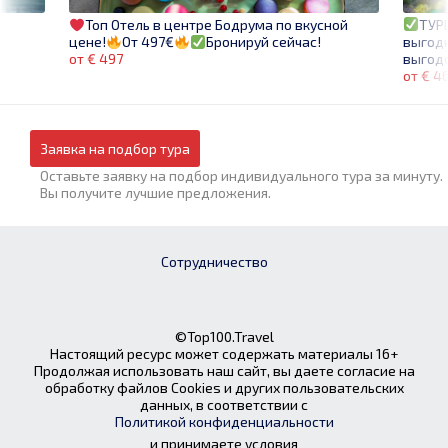
ТУР
Топ Отель в центре Бодрума по вкусной
выгодн
цене!
От 497€
Бронируй сейчас!
выгод
от € 497
от € 4
Заявка на подбор тура
Оставьте заявку на подбор индивидуального тура за минуту.
Вы получите лучшие предложения.
Сотрудничество
©Top100.Travel
Настоящий ресурс может содержать материалы 16+
Продолжая использовать наш сайт, вы даете согласие на
обработку файлов Cookies и других пользовательских
данных, в соответствии с
Политикой конфиденциальности
и принимаете условия