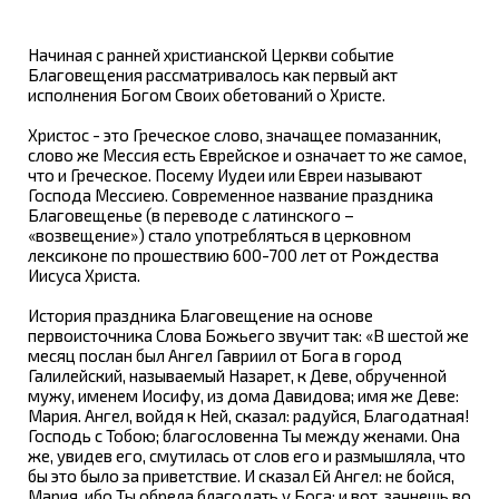
Начиная с ранней христианской Церкви событие
Благовещения рассматривалось как первый акт
исполнения Богом Своих обетований о Христе.
Христос - это Греческое слово, значащее помазанник,
слово же Мессия есть Еврейское и означает то же самое,
что и Греческое. Посему Иудеи или Евреи называют
Господа Мессиею. Современное название праздника
Благовещенье (в переводе с латинского –
«возвещение») стало употребляться в церковном
лексиконе по прошествию 600-700 лет от Рождества
Иисуса Христа.
История праздника Благовещение на основе
первоисточника Слова Божьего звучит так: «В шестой же
месяц послан был Ангел Гавриил от Бога в город
Галилейский, называемый Назарет, к Деве, обрученной
мужу, именем Иосифу, из дома Давидова; имя же Деве:
Мария. Ангел, войдя к Ней, сказал: радуйся, Благодатная!
Господь с Тобою; благословенна Ты между женами. Она
же, увидев его, смутилась от слов его и размышляла, что
бы это было за приветствие. И сказал Ей Ангел: не бойся,
Мария, ибо Ты обрела благодать у Бога; и вот, зачнешь во