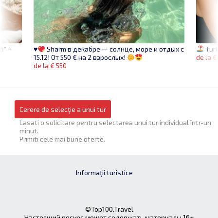
ă" –
Turk
♥
Sharm в декабре — солнце, море и отдых с
de la €
15.12! От 550 € на 2 взрослых!
de la € 550
Cerere de selecție a unui tur
Lasati o solicitare pentru selectarea unui tur individual într-un
minut.
Primiti cele mai bune oferte.
Informații turistice
©Top100.Travel
Настоящий ресурс может содержать материалы 16+