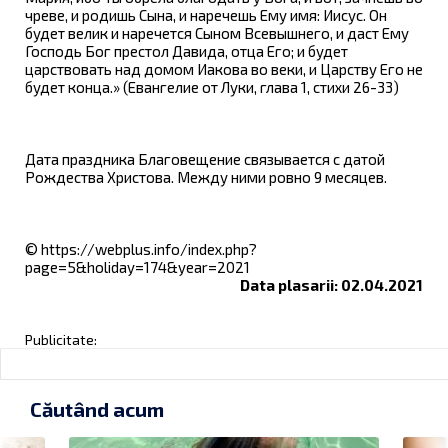
чреве, и родишь Сына, и наречешь Ему имя: Иисус. Он
будет велик и наречется Сыном Всевышнего, и даст Ему
Господь Бог престол Давида, отца Его; и будет
царствовать над домом Иакова во веки, и Царству Его не
будет конца.» (Евангелие от Луки, глава 1, стихи 26-33)
Дата праздника Благовещение связывается с датой
Рождества Христова. Между ними ровно 9 месяцев.
© https://webplus.info/index.php?
page=5&holiday=174&year=2021
Data plasarii: 02.04.2021
Publicitate:
Căutând acum