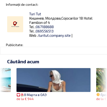
Informații de contact:
Turi Tut
Кишинев; Молдова,Cojocarilor 18 Hotel
Familion of 4
Tel .:
067188688
Tel .:
069556513
Web .:
turitut.company.site
|
Publicitate:
Căutând acum
Грец
8 Марта в ОАЭ
de la 
de la € 944