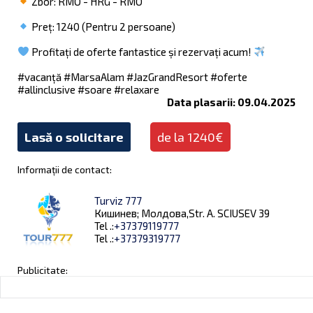
Zbor: RMO - HRG - RMO
Preț: 1240 (Pentru 2 persoane)
Profitați de oferte fantastice și rezervați acum!
#vacanță #MarsaAlam #JazGrandResort #oferte
#allinclusive #soare #relaxare
Data plasarii: 09.04.2025
Lasă o solicitare
de la 1240€
Informații de contact:
Turviz 777
Кишинев; Молдова,Str. A. SCIUSEV 39
Tel .:
+37379119777
Tel .:
+37379319777
Publicitate: