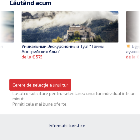
Căutând acum
ей
Egyp
Уникальный Экскурсионный Тур! "Тайны
лучши
Австрийских Альп"
de la €
de la € 575
Cerere de selecție a unui tur
Lasati o solicitare pentru selectarea unui tur individual într-un
minut.
Primiti cele mai bune oferte.
Informații turistice