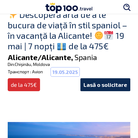
Descoperă arta de a te
bucura de viață în stil spaniol –
în vacanță la Alicante!
19
mai | 7 nopți
de la 475€
Alicante/Alicante,
Spania
Din:Chișinău, Moldova
Транспорт : Avion
19.05.2025
de la 475€
Lasă o solicitare