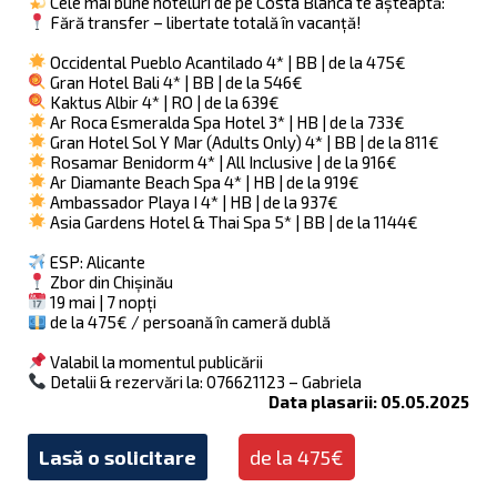
Cele mai bune hoteluri de pe Costa Blanca te așteaptă:
Fără transfer – libertate totală în vacanță!
Occidental Pueblo Acantilado 4* | BB | de la 475€
Gran Hotel Bali 4* | BB | de la 546€
Kaktus Albir 4* | RO | de la 639€
Ar Roca Esmeralda Spa Hotel 3* | HB | de la 733€
Gran Hotel Sol Y Mar (Adults Only) 4* | BB | de la 811€
Rosamar Benidorm 4* | All Inclusive | de la 916€
Ar Diamante Beach Spa 4* | HB | de la 919€
Ambassador Playa I 4* | HB | de la 937€
Asia Gardens Hotel & Thai Spa 5* | BB | de la 1144€
ESP: Alicante
Zbor din Chișinău
19 mai | 7 nopți
de la 475€ / persoană în cameră dublă
Valabil la momentul publicării
Detalii & rezervări la: 076621123 – Gabriela
Data plasarii: 05.05.2025
Lasă o solicitare
de la 475€