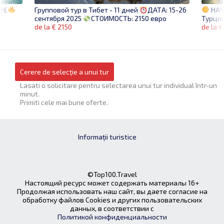
0€
НАЧ
Групповой тур в Тибет - 11 дней
ДАТА: 15-26
Турция
сентября 2025
СТОИМОСТЬ: 2150 евро
de la €
de la € 2150
Cerere de selecție a unui tur
Lasati o solicitare pentru selectarea unui tur individual într-un
minut.
Primiti cele mai bune oferte.
Informații turistice
©Top100.Travel
Настоящий ресурс может содержать материалы 16+
Продолжая использовать наш сайт, вы даете согласие на
обработку файлов Cookies и других пользовательских
данных, в соответствии с
Политикой конфиденциальности