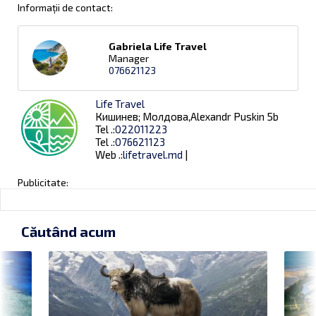
Informații de contact:
Gabriela Life Travel
Manager
076621123
Life Travel
Кишинев; Молдова,Alexandr Puskin 5b
Tel .:
022011223
Tel .:
076621123
Web .:
lifetravel.md
|
Publicitate:
Căutând acum