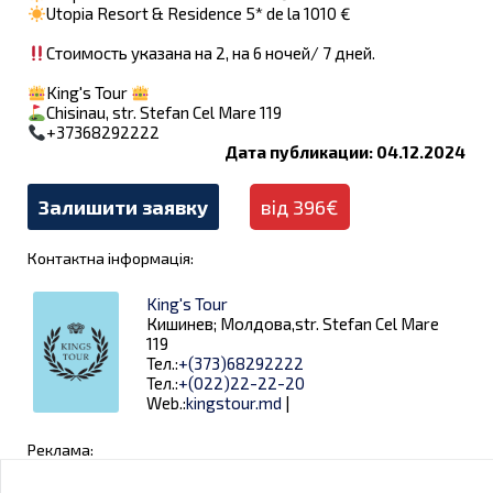
Utopia Resort & Residence 5* de la 1010 €
Стоимость указана на 2, на 6 ночей/ 7 дней.
King's Tour
Chisinau, str. Stefan Cel Mare 119
+37368292222
Дата публикации: 04.12.2024
Залишити заявку
від 396€
Контактна інформація:
King's Tour
Кишинев; Молдова,str. Stefan Cel Mare
119
Тел.:
+(373)68292222
Тел.:
+(022)22-22-20
Web.:
kingstour.md
|
Реклама: