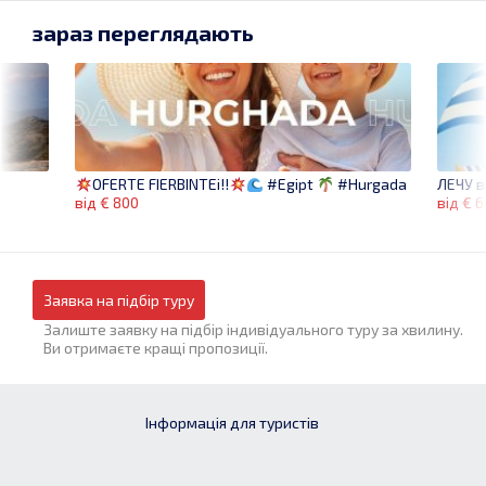
зараз переглядають
ЛЕЧУ в
OFERTE FIERBINTEi!!
#Egipt
#Hurgada
від € 
від € 800
Заявка на підбір туру
Залиште заявку на підбір індивідуального туру за хвилину.
Ви отримаєте кращі пропозиції.
Інформація для туристів