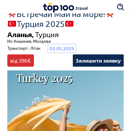
Встречай Май на море!
Турция 2025
Аланья,
Турция
Из: Кишинев, Молдова
Транспорт : Літак
03.05.2025
від 396€
Залишити заявку