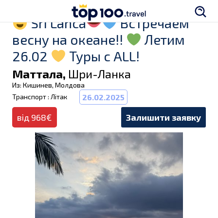
Sri Lanca
Встречаем
весну на океане!!
Летим
26.02
Туры с ALL!
Маттала,
Шри-Ланка
Из: Кишинев, Молдова
Транспорт : Літак
26.02.2025
від 968€
Залишити заявку