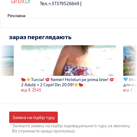
Тел.:
+37379526649
|
Реклама:
зараз переглядають
Mont
Turcia!
Kemer! Hoteluri pe prima linie!
для в
2 Adulți + 2 Copii! Din 20.09!
від € 5
від € 2545
Заявка на підбір туру
Залиште заявку на підбір індивідуального туру за хвилину.
Ви отримаєте кращі пропозиції.