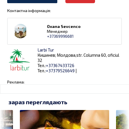
Контактна інформація:
Oxana Sevcenco
Менеджер
+37369996681
Larbi Tur
Кишинев; Молдова,str. Columna 60, oficiul
32
Тел.:
+37367433726
Тел.:
+37379526649
|
Реклама:
зараз переглядають