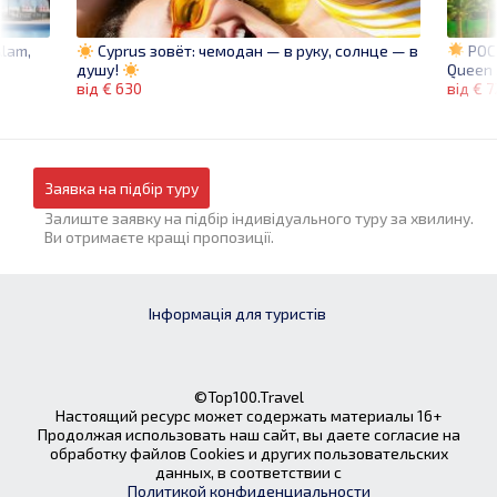
Alam,
РОС
Сyprus зовёт: чемодан — в руку, солнце — в
Queen 
душу!
від € 
від € 630
Заявка на підбір туру
Залиште заявку на підбір індивідуального туру за хвилину.
Ви отримаєте кращі пропозиції.
Інформація для туристів
©Top100.Travel
Настоящий ресурс может содержать материалы 16+
Продолжая использовать наш сайт, вы даете согласие на
обработку файлов Cookies и других пользовательских
данных, в соответствии с
Политикой конфиденциальности