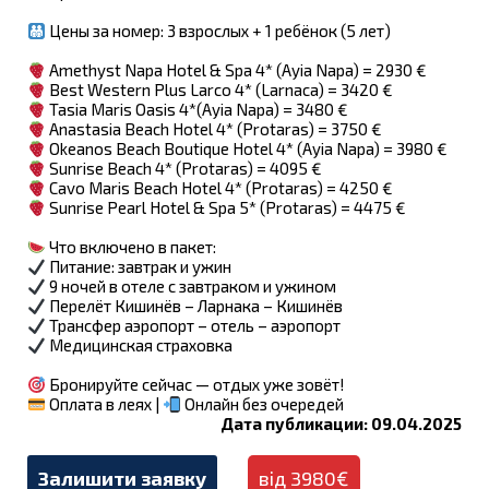
Цены за номер: 3 взрослых + 1 ребёнок (5 лет)
Amethyst Napa Hotel & Spa 4* (Ayia Napa) = 2930 €
Best Western Plus Larco 4* (Larnaca) = 3420 €
Tasia Maris Oasis 4*(Ayia Napa) = 3480 €
Anastasia Beach Hotel 4* (Protaras) = 3750 €
Okeanos Beach Boutique Hotel 4* (Ayia Napa) = 3980 €
Sunrise Beach 4* (Protaras) = 4095 €
Cavo Maris Beach Hotel 4* (Protaras) = 4250 €
Sunrise Pearl Hotel & Spa 5* (Protaras) = 4475 €
Что включено в пакет:
Питание: завтрак и ужин
9 ночей в отеле с завтраком и ужином
Перелёт Кишинёв – Ларнака – Кишинёв
Трансфер аэропорт – отель – аэропорт
Медицинская страховка
Бронируйте сейчас — отдых уже зовёт!
Оплата в леях |
Онлайн без очередей
Дата публикации: 09.04.2025
Залишити заявку
від 3980€