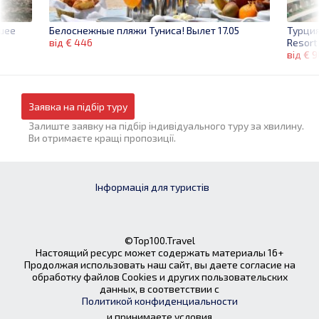
шее
Турци
Белоснежные пляжи Туниса! Вылет 17.05
Resort
від € 446
від € 
Заявка на підбір туру
Залиште заявку на підбір індивідуального туру за хвилину.
Ви отримаєте кращі пропозиції.
Інформація для туристів
©Top100.Travel
Настоящий ресурс может содержать материалы 16+
Продолжая использовать наш сайт, вы даете согласие на
обработку файлов Cookies и других пользовательских
данных, в соответствии с
Политикой конфиденциальности
и принимаете условия