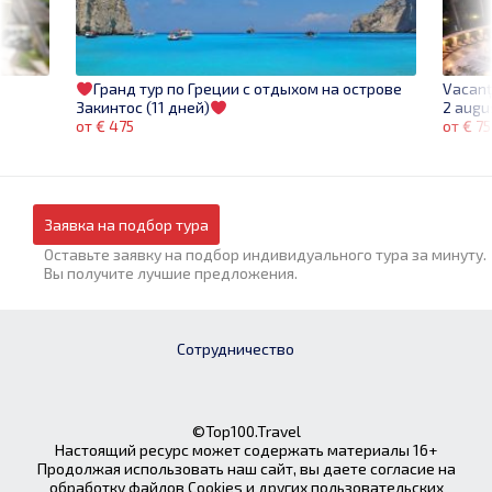
Vacanța
Гранд тур по Греции с отдыхом на острове
2 augu
Закинтос (11 дней)
от € 7
от € 475
Заявка на подбор тура
Оставьте заявку на подбор индивидуального тура за минуту.
Вы получите лучшие предложения.
Сотрудничество
©Top100.Travel
Настоящий ресурс может содержать материалы 16+
Продолжая использовать наш сайт, вы даете согласие на
обработку файлов Cookies и других пользовательских