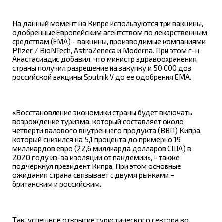
На данный момент на Кипре используются три вакцины,
одобренные Европейским агентством по лекарственным
средствам (EMA) - вакцины, производимые компаниями
Pfizer / BioNTech, AstraZeneca и Moderna. При этом г-н
Анастасиадис добавил, что министр здравоохранения
страны получил разрешение на закупку и 50 000 доз
российской вакцины Sputnik V до ее одобрения EMA.
«Восстановление экономики страны будет включать
возрождение туризма, который составляет около
четверти валового внутреннего продукта (ВВП) Кипра,
который снизился на 5,1 процента до примерно 19
миллиардов евро (22,6 миллиарда долларов США) в
2020 году из-за изоляции от пандемии», - также
подчеркнул президент Кипра. При этом основные
ожидания страна связывает с двумя рынками –
британским и российским.
Так, успешное открытие туристического сектора во