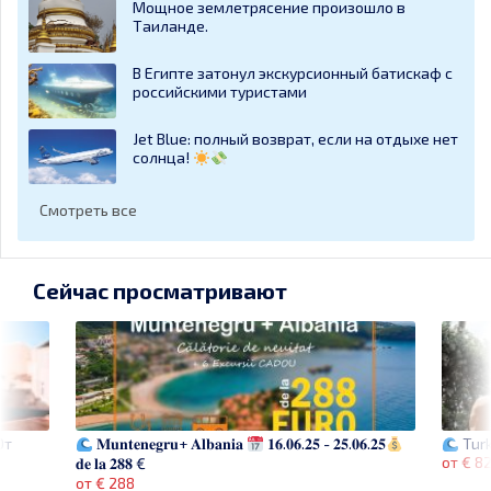
Мощное землетрясение произошло в
Таиланде.
В Египте затонул экскурсионный батискаф с
российскими туристами
Jet Blue: полный возврат, если на отдыхе нет
солнца!
Смотреть все
Сейчас просматривают
От
Turk
𝐌𝐮𝐧𝐭𝐞𝐧𝐞𝐠𝐫𝐮+ 𝐀𝐥𝐛𝐚𝐧𝐢𝐚
𝟏𝟔.𝟎𝟔.𝟐𝟓 - 𝟐𝟓.𝟎𝟔.𝟐𝟓
от € 8
𝐝𝐞 𝐥𝐚 𝟐𝟖𝟖 €
от € 288