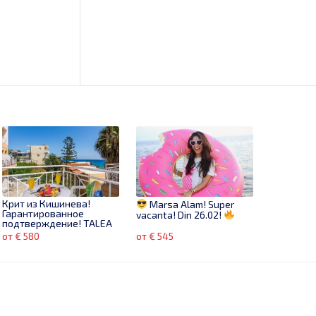
Крит из Кишинева!
Marsa Alam! Super
Гарантированное
vacanta! Din 26.02!
подтверждение! TALEA
BEACH 3* BALI
от € 580
от € 545