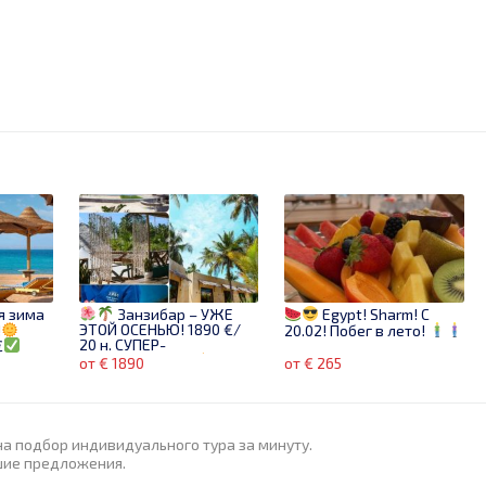
я зима
Занзибар – УЖЕ
Egypt! Sharm! C
ЭТОЙ ОСЕНЬЮ! 1890 €/
!
20.02! Побег в лето!
20 н. СУПЕР-
€
ПРЕДЛОЖЕНИЕ
от € 1890
от € 265
на подбор индивидуального тура за минуту.
шие предложения.