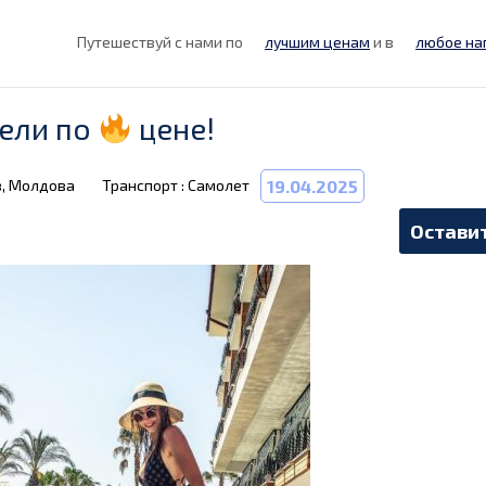
Путешествуй с нами по
лучшим ценам
и в
любое на
ели по
цене!
в, Молдова
Транспорт : Самолет
19.04.2025
Оставит