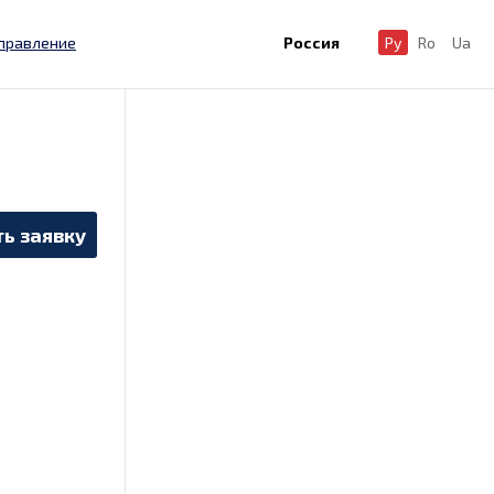
правление
Россия
Ру
Ro
Ua
ь заявку