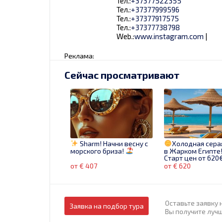
Тел.:
+37377522355
Тел.:
+37377999596
Тел.:
+37377917575
Тел.:
+37377738798
Web.:
www.instagram.com
|
Реклама:
Сейчас просматривают
Sharm! Начни весну с
Холодная сера
морского бриза!
в Жарком Египте
Старт цен от 620
Бронируй сейчас!
от € 407
от € 620
Оставьте заявку 
Заявка на подбор тура
Вы получите луч