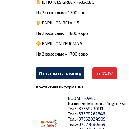
IC HOTELS GREEN PALACE 5
На 2 взрослых = 1700 eur
PAPILLON BELVIL 5
На 2 взрослых = 1600 евро
PAPILLON ZEUGMA 5
На 2 взрослых = 1700 евро
Оставить заявку
от 740€
Контактная информация:
BOOM TRAVEL
Кишинев; Молдова,Grigore Vieru 9
Тел.:
+37368230111
Тел.:
+37378262346
Тел.:
+37362024909
Тел.:
+37377880869