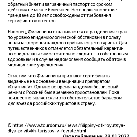
обратный билет и заграничный паспорт со сроком
действия не менее 6 месяцев. Несовершеннолетние
граждане до 18 лет освобождены от требования
сертификатов и тестов.
Наконец, Филиппины отказываются от разделения стран
по уровню эпидемиологической обстановки в пользу
анализа здоровья каждого прибывающего туриста. Для
путешественников отменяется обязательный карантин,
но они должны самостоятельно следить за собственным
здоровьем и в случае недомогания сообщать об этом в
медицинские учреждения.
Отметим, что Филиппины признают сертификаты,
выданные на основании вакцинации препаратом
«Спутник V». Однако во время пандемии безвизовый
режим с Россией был временно приостановлен. Пока
неизвестно, является ли это обстоятельство барьером
для въезда российских туристов в страну.
© https://www.tourdom.ru/news/filippiny-otkroyutsya-
dlya-privitykh-turistov-v-fevrale.html
Дата публикации: 28.01.2022