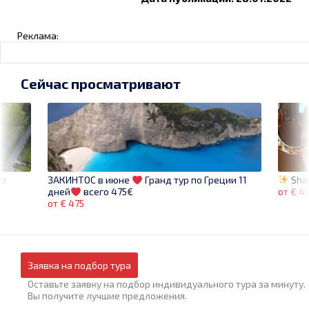
Реклама:
Сейчас просматривают
ют
Shar
ЗАКИНТОС в июне
Гранд тур по Греции 11
от € 4
дней
всего 475€
от € 475
Заявка на подбор тура
Оставьте заявку на подбор индивидуального тура за минуту.
Вы получите лучшие предложения.