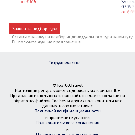
Sheikh
от € 615
07.05.
от € 6
Заявка на подбор тура
Оставьте заявку на подбор индивидуального тура за минуту.
Вы получите лучшие предложения.
Сотрудничество
©Top100.Travel
Настоящий ресурс может содержать материалы 16+
Продолжая использовать наш сайт, вы даете согласие на
обработку файлов Cookies и других пользовательских
данных, в соответствии с
Политикой конфиденциальности
и принимаете условия
Пользовательского соглашения
и
Правила предоставления услуг