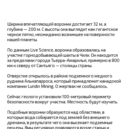
Ширина впечатляющей воронки достигает 32 м, а
глубина — 200 м. С высоты она выглядит как гигантское
черное пятно, неожиданно возникшее на поверхности
нашей планеты.
По данным Live Science, воронка образовалась на
участке горнодобывающей шахты в Чили. Он находится
за пределами города Тьерра-Амарилья, примерно в 800
км к северу от Сантьяго — столицы страны.
Отверстие открылось в районе подземного медного
рудника Алькапарроса, который принадлежит канадской
компании Lundin Mining. О жертвах не сообщалось.
Сейчас геологи установили 100-метровый периметр
безопасности вокруг участка. Местность будут изучать.
Подобные воронки образуются над областями, в
которых вода собирается под землей без внешнего
дренажа, в результате чего она высекает подземные
пещеры. Ямы регулярно появляются возле старых и