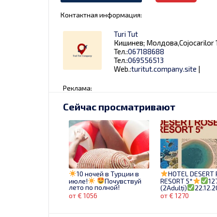
Контактная информация:
Turi Tut
Кишинев; Молдова,Cojocarilor 1
Тел.:
067188688
Тел.:
069556513
Web.:
turitut.company.site
|
Реклама:
Сейчас просматривают
10 ночей в Турции в
HOTEL DESERT 
июле!
Почувствуй
RESORT 5*
12
лето по полной!
(2Adulți)
22.12.
Cel mai înflorit hot
от € 1056
от € 1270
Hurghada.