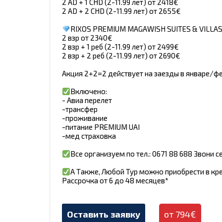
2 AD + 1 CHD (2-11.99 лет) от 2418€
2 AD + 2 CHD (2-11.99 лет) от 2655€
RIXOS PREMIUM MAGAWISH SUITES & VILLAS
2 взр от 2340€
2 взр + 1 реб (2-11.99 лет) от 2499€
2 взр + 2 реб (2-11.99 лет) от 2690€
Акция 2+2=2 действует на заезды в январе/фе
Включено:
- Авиа перелет
-трансфер
-проживание
-питание PREMIUM UAI
-мед страховка
Все организуем по тел.: 0671 88 688 Звони с
А Также, Любой Тур можно приобрести в кр
Рассрочка от 6 до 48 месяцев*
Оставить заявку
от 794€