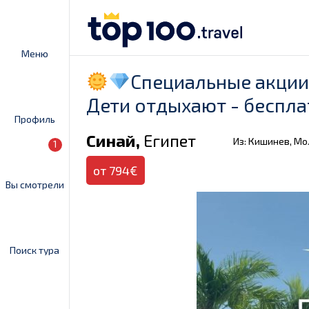
Меню
Специальные акции 
Дети отдыхают - беспла
Профиль
Синай,
Египет
Из: Кишинев, М
1
от 794€
Вы смотрели
Поиск тура