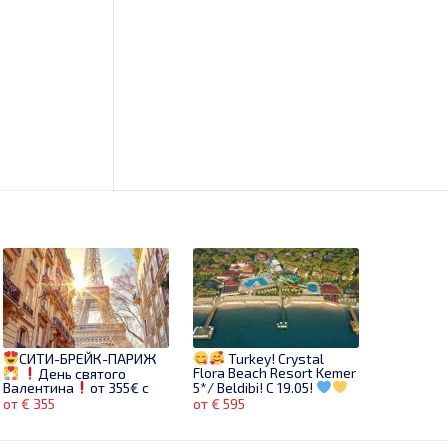
СИТИ-БРЕЙК-ПАРИЖ
Turkey! Crystal
Flora Beach Resort Kemer
День святого
5*/ Beldibi! C 19.05!
Валентина
от 355€ с
Авиа из Кишинева!
от € 355
от € 595