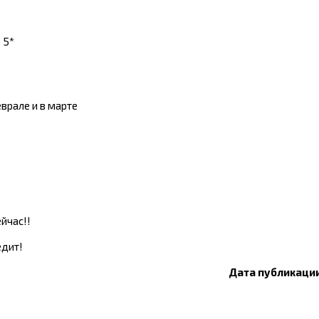
 5*
врале и в марте
ейчас!!
едит!
Дата публикации