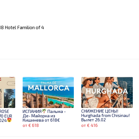
8 Hotel Familion of 4
СНИЖЕНИЕ ЦЕНЫ!
ROSE
ИСПАНИЯ
Пальма -
Hurghada from Chisinau!
Де- Майорка из
70 EUR
Вылет 26.02
Кишинева от 618€
2024
el din
от € 618
от € 416