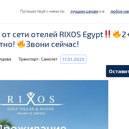
Путешествуй с нами по
лучшим ценам
и в
любое на
от сети отелей RIXOS Egypt
2
тно!
Звони сейчас!
олдова
Транспорт : Самолет
17.01.2025
Оставит