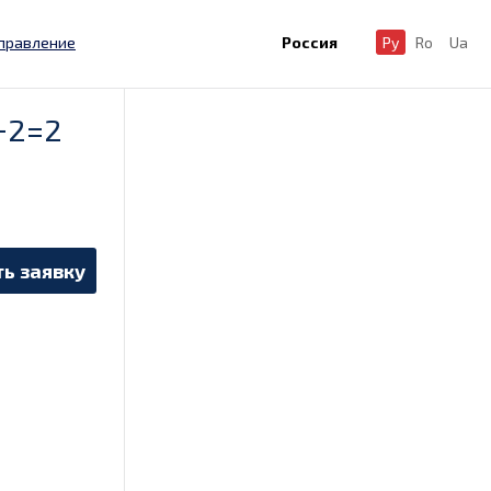
правление
Россия
Ру
Ro
Ua
+2=2
ь заявку