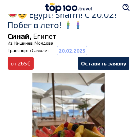
Egypt! Sharm! C 20.02!
Побег в лето!
Синай,
Египет
Из: Кишинев, Молдова
Транспорт : Самолет
20.02.2025
от 265€
Оставить заявку