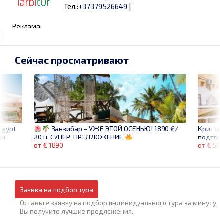
Тел.:
+37379526649
|
Реклама:
Сейчас просматривают
Egypt
Крит и
Занзибар – УЖЕ ЭТОЙ ОСЕНЬЮ! 1890 €/
ни
подтве
20 н. СУПЕР-ПРЕДЛОЖЕНИЕ
от € 5
от € 1890
Заявка на подбор тура
Оставьте заявку на подбор индивидуального тура за минуту.
Вы получите лучшие предложения.