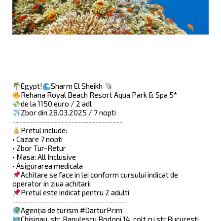
Egypt!
Sharm El Sheikh
Rehana Royal Beach Resort Aqua Park & Spa 5*
de la 1150 euro / 2 adl
Zbor din 28.03.2025 / 7 nopti
--------------------------------
Pretul include:
• Cazare 7 nopti
• Zbor Tur-Retur
• Masa: All Inclusive
• Asigurarea medicala
Achitare se face in lei conform cursului indicat de
operator in ziua achitarii
Pretul este indicat pentru 2 adulti
---------------------------------
Agenția de turism #DarturPrim
Chisinau, str. Banulescu Bodoni 14, colt cu str.Bucuresti