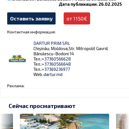
Дата публикации: 26.02.2025
Оставить заявку
от 1150€
Контактная информация:
DARTUR PRIM SRL
Chișinău; Moldova,Str. Mitropolit Gavriil
Bănulescu-Bodoni 14
Тел.:
+37360566628
Тел.:
+37360566648
Тел.:
+37369236977
Web.:
dartur.md
Реклама:
Сейчас просматривают