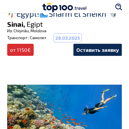
Egypt!
Sharm El Sheikh
Sinai,
Egipt
Из: Chișinău, Moldova
Транспорт : Самолет
28.03.2025
от 1150€
Оставить заявку