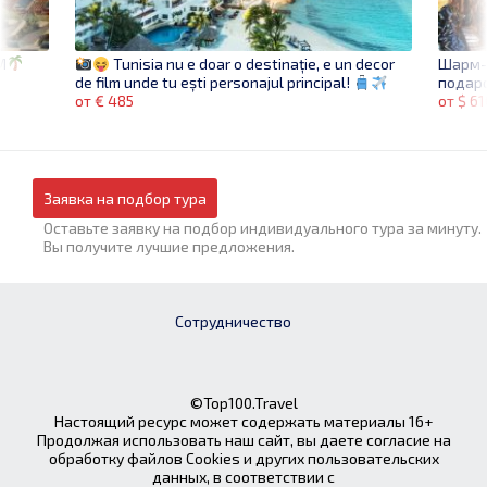
M
Шарм-э
Tunisia nu e doar o destinație, e un decor
подар
de film unde tu ești personajul principal!
от $ 61
от € 485
Заявка на подбор тура
Оставьте заявку на подбор индивидуального тура за минуту.
Вы получите лучшие предложения.
Сотрудничество
©Top100.Travel
Настоящий ресурс может содержать материалы 16+
Продолжая использовать наш сайт, вы даете согласие на
обработку файлов Cookies и других пользовательских
данных, в соответствии с