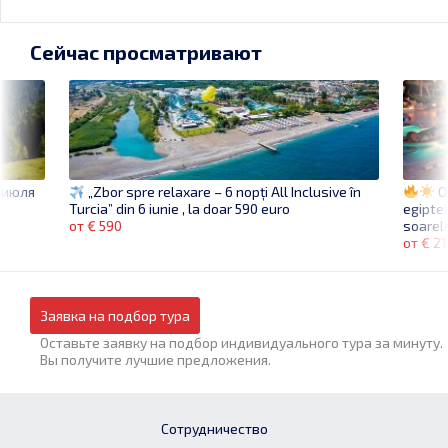
Сейчас просматривают
3 июля
O 
„Zbor spre relaxare – 6 nopți All Inclusive în
egipte
Turcia” din 6 iunie , la doar 590 euro
soarele
от € 590
от € 2
Заявка на подбор тура
Оставьте заявку на подбор индивидуального тура за минуту.
Вы получите лучшие предложения.
Сотрудничество