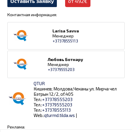
Оставить заявку
от 492€
Контактная информация:
Larisa Savva
Менеджер
+37378555113
Любовь Ботнару
Менеджер
+37379555203
QTUR
Кишинев; Молдова,Чеканы ул. Мирча чел
Бэтрын 12/2, of.405
Тел.:
+37378555203
Тел.:
+37379555203
Тел.:
+37378555113
Web.:
qturmd.tilda.ws
|
Реклама: