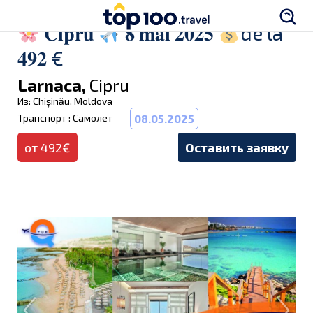
𝐂𝐢𝐩𝐫𝐮
𝟖 𝐦𝐚𝐢 𝟐𝟎𝟐𝟓
de la
𝟒𝟗𝟐 €
Larnaca,
Cipru
Из: Chișinău, Moldova
Транспорт : Самолет
08.05.2025
от 492€
Оставить заявку