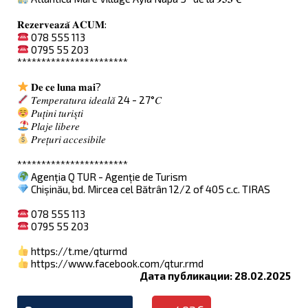
𝐑𝐞𝐳𝐞𝐫𝐯𝐞𝐚𝐳𝐚̆ 𝐀𝐂𝐔𝐌:
078 555 113
0795 55 203
***********************
𝐃𝐞 𝐜𝐞 𝐥𝐮𝐧𝐚 𝐦𝐚𝐢?
𝑇𝑒𝑚𝑝𝑒𝑟𝑎𝑡𝑢𝑟𝑎 𝑖𝑑𝑒𝑎𝑙𝑎̆ 24 - 27°𝐶
𝑃𝑢𝑡̦𝑖𝑛𝑖 𝑡𝑢𝑟𝑖𝑠̦𝑡𝑖
𝑃𝑙𝑎𝑗𝑒 𝑙𝑖𝑏𝑒𝑟𝑒
𝑃𝑟𝑒𝑡̦𝑢𝑟𝑖 𝑎𝑐𝑐𝑒𝑠𝑖𝑏𝑖𝑙𝑒
***********************
Agenția Q TUR - Agenție de Turism
Chișinău, bd. Mircea cel Bătrân 12/2 of 405 c.c. TIRAS
078 555 113
0795 55 203
https://t.me/qturmd
https://www.facebook.com/qtur.rmd
Дата публикации: 28.02.2025