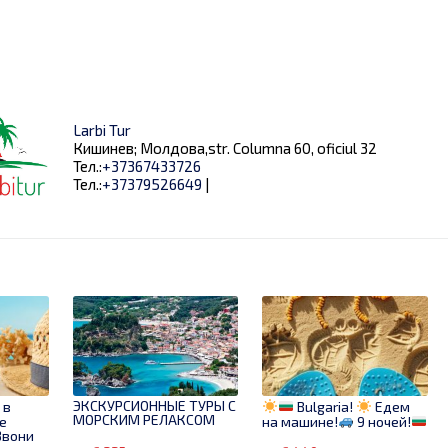
Larbi Tur
Кишинев; Молдова,str. Columna 60, oficiul 32
Тел.:
+37367433726
Тел.:
+37379526649
|
ЭКСКУРСИОННЫЕ ТУРЫ С
 в
Bulgaria!
Едем
МОРСКИМ РЕЛАКСОМ
е
на машине!
9 ночей!
вони