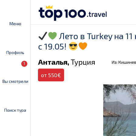
Меню
Лето в Turkey на 1
с 19.05!
Профиль
Анталья,
Турция
Из: Кишине
1
от 550€
Вы смотрели
Поиск тура