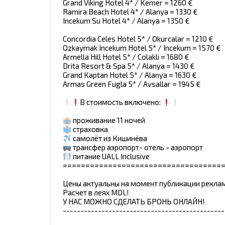
Grand Viking Hotel 4* / Kemer = 1260 €
Ramira Beach Hotel 4* / Alanya = 1330 €
Incekum Su Hotel 4* / Alanya = 1350 €
Concordia Celes Hotel 5* / Okurcalar = 1210 €
Ozkaymak Incekum Hotel 5* / Incekum = 1570 €
Armella Hill Hotel 5* / Colakli = 1680 €
Drita Resort & Spa 5* / Alanya = 1430 €
Grand Kaptan Hotel 5* / Alanya = 1630 €
Armas Green Fugla 5* / Avsallar = 1945 €
В стоимость включено:
проживание 11 ночей
страховка
самолёт из Кишинёва
трансфер аэропорт- отель - аэропорт
питание UALL Inclusive
===================================
Цены актуальны на момент публикации рекла
Расчет в леях MDL!
У НАС МОЖНО СДЕЛАТЬ БРОНЬ ОНЛАЙН!
----------------------------------------------