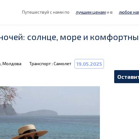
Путешествуй с нами по
лучшим ценам
и в
любое на
1 ночей: солнце, море и комфортн
в, Молдова
Транспорт : Самолет
19.05.2025
Оставит