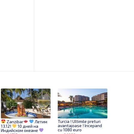
Turcia ! Ultimile preturi
Zanzibar
Летим
avantajoase ! Incepand
13.12!
10 дней на
cu 1080 euro
Индийском океане