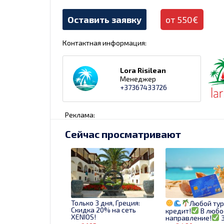
Оставить заявку
от 550€
Контактная информация:
Lora Risilean
Менеджер
+37367433726
Реклама:
Сейчас просматривают
Только 3 дня, Греция:
Любой тур
Скидка 20% на сеть
кредит!
В любо
XENIOS!
направление!
З