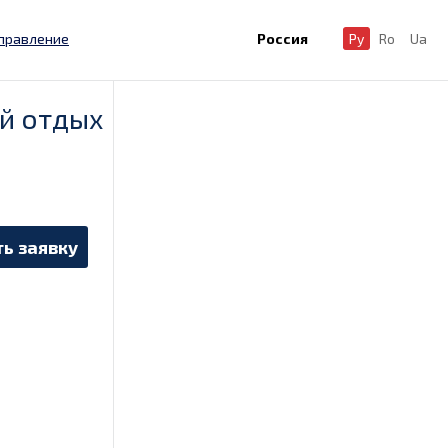
правление
Россия
Ру
Ro
Ua
ый отдых
ь заявку