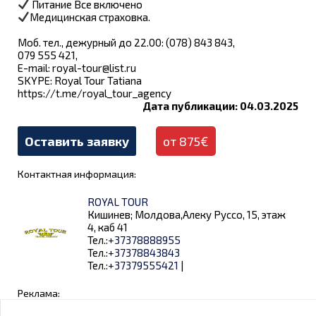
Питание Все включено
Медицинская страховка.
Моб. тел., дежурный до 22.00: (078) 843 843,
079 555 421,
E-mail:
royal-tour@list.ru
SKYPE: Royal Tour Tatianа
https://t.me/royal_tour_agency
Дата публикации: 04.03.2025
Оставить заявку
от 875€
Контактная информация:
ROYAL TOUR
Кишинев; Молдова,Алеку Руссо, 15, этаж
4, каб 41
Тел.:
+37378888955
Тел.:
+37378843843
Тел.:
+37379555421
|
Реклама: