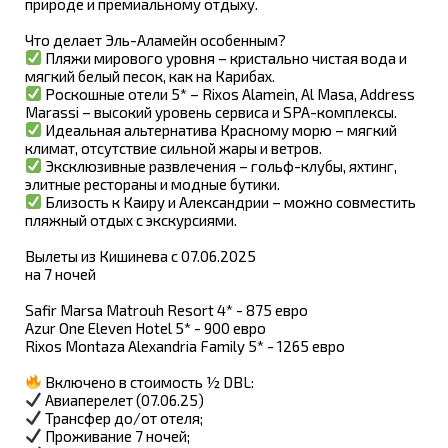
природе и премиальному отдыху.
Что делает Эль-Аламейн особенным?
Пляжи мирового уровня – кристально чистая вода и
мягкий белый песок, как на Карибах.
Роскошные отели 5* – Rixos Alamein, Al Masa, Address
Marassi – высокий уровень сервиса и SPA-комплексы.
Идеальная альтернатива Красному морю – мягкий
климат, отсутствие сильной жары и ветров.
Эксклюзивные развлечения – гольф-клубы, яхтинг,
элитные рестораны и модные бутики.
Близость к Каиру и Александрии – можно совместить
пляжный отдых с экскурсиями.
Вылеты из Кишинева с 07.06.2025
на 7 ночей
Safir Marsa Matrouh Resort 4* - 875 евро
Azur One Eleven Hotel 5* - 900 евро
Rixos Montaza Alexandria Family 5* - 1265 евро
Включено в стоимость ½ DBL:
Авиаперелет (07.06.25)
Трансфер до/от отеля;
Проживание 7 ночей;