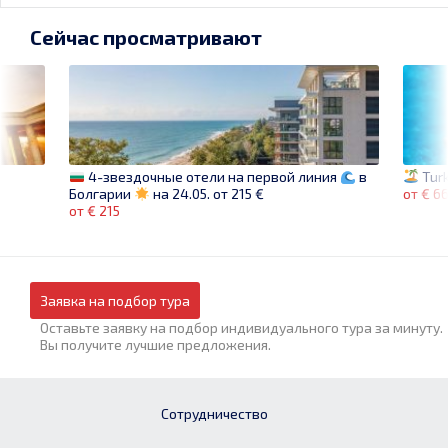
Сейчас просматривают
Turk
4-звездочные отели на первой линия
в
от € 6
Болгарии
на 24.05. от 215 €
от € 215
Заявка на подбор тура
Оставьте заявку на подбор индивидуального тура за минуту.
Вы получите лучшие предложения.
Сотрудничество