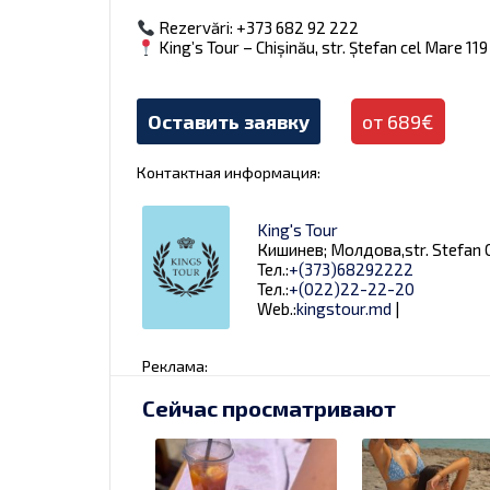
Rezervări: +373 682 92 222
King’s Tour – Chișinău, str. Ștefan cel Mare 119
Оставить заявку
от 689€
Контактная информация:
King's Tour
Кишинев; Молдова,str. Stefan C
Тел.:
+(373)68292222
Тел.:
+(022)22-22-20
Web.:
kingstour.md
|
Реклама:
Сейчас просматривают