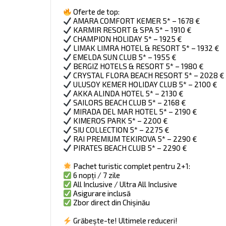
Oferte de top:
AMARA COMFORT KEMER 5* – 1678 €
KARMIR RESORT & SPA 5* – 1910 €
CHAMPION HOLIDAY 5* – 1925 €
LIMAK LIMRA HOTEL & RESORT 5* – 1932 €
EMELDA SUN CLUB 5* – 1955 €
BERGIZ HOTELS & RESORT 5* – 1980 €
CRYSTAL FLORA BEACH RESORT 5* – 2028 €
ULUSOY KEMER HOLIDAY CLUB 5* – 2100 €
AKKA ALINDA HOTEL 5* – 2130 €
SAILORS BEACH CLUB 5* – 2168 €
MIRADA DEL MAR HOTEL 5* – 2190 €
KIMEROS PARK 5* – 2200 €
SIU COLLECTION 5* – 2275 €
RAI PREMIUM TEKIROVA 5* – 2290 €
PIRATES BEACH CLUB 5* – 2290 €
Pachet turistic complet pentru 2+1:
6 nopți / 7 zile
All Inclusive / Ultra All Inclusive
Asigurare inclusă
Zbor direct din Chișinău
Grăbește-te! Ultimele reduceri!