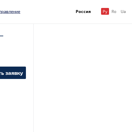
правление
Россия
Ру
Ro
Ua
–
ь заявку