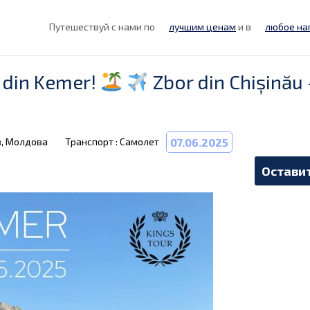
Путешествуй с нами по
лучшим ценам
и в
любое на
 din Kemer!
Zbor din Chișinău 
в, Молдова
Транспорт : Самолет
07.06.2025
Оставит