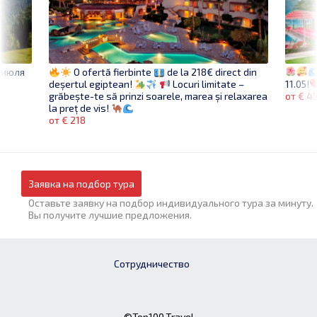
3 июля
O ofertă fierbinte
de la 218€ direct din
11.05!
deșertul egiptean!
Locuri limitate –
от € 4
grăbește-te să prinzi soarele, marea și relaxarea
la preț de vis!
от € 218
Заявка на подбор тура
Оставьте заявку на подбор индивидуального тура за минуту.
Вы получите лучшие предложения.
Сотрудничество
©Top100.Travel