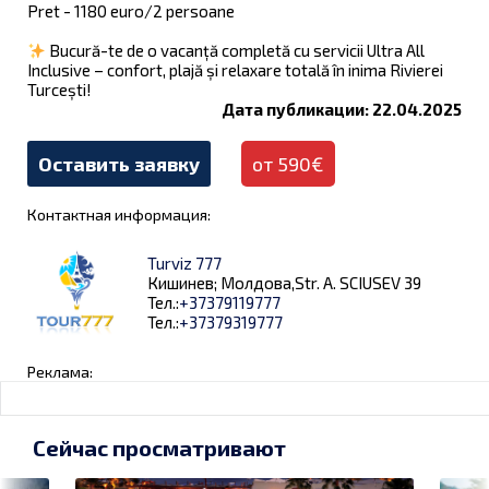
Pret - 1180 euro/2 persoane
Bucură-te de o vacanță completă cu servicii Ultra All
Inclusive – confort, plajă și relaxare totală în inima Rivierei
Turcești!
Дата публикации: 22.04.2025
Оставить заявку
от 590€
Контактная информация:
Turviz 777
Кишинев; Молдова,Str. A. SCIUSEV 39
Тел.:
+37379119777
Тел.:
+37379319777
Реклама:
Сейчас просматривают