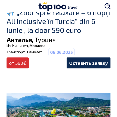
„Zbor spre relaxare – 6 nopți
All Inclusive în Turcia” din 6
iunie , la doar 590 euro
Анталья,
Турция
Из: Кишинев, Молдова
Транспорт : Самолет
06.06.2025
от 590€
Оставить заявку